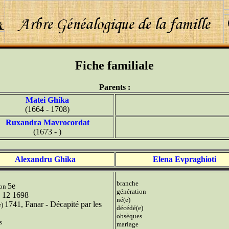
Fiche familiale
Parents :
Matei Ghika
(1664 - 1708)
Ruxandra Mavrocordat
(1673 - )
Alexandru Ghika
Elena Evpraghioti
branche
5e
ion
génération
 12 1698
né(e)
1741, Fanar - Décapité par les
e)
décédé(e)
obsèques
s
mariage