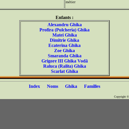
métier
Enfants :
Alexandru Ghika
Profira (Pulcheria) Ghika
Matei Ghika
Dimitrie Ghika
Ecaterina Ghika
Zoe Ghika
Smaranda Ghika
Grigore III Ghika Vodã
Raluca (Ralita) Ghika
Scarlat Ghika
Index
Noms
Ghika
Familles
Copyright 