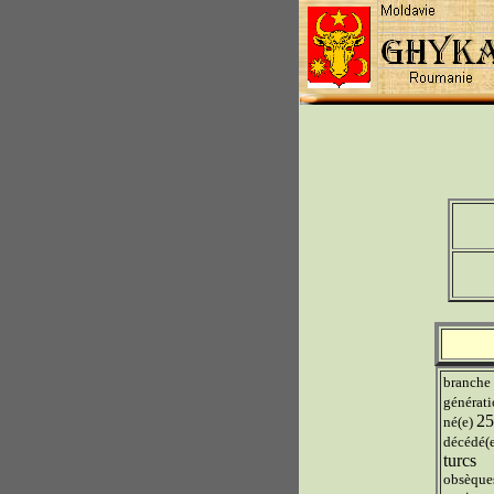
branche
générat
25
né(e)
décédé(
turcs
obsèque