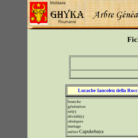
Fic
Lucache Iancoleu della Rocc
branche
génération
né(e)
décédé(e)
obsèques
mariage
Capukehaya
métier