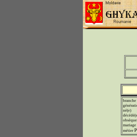
branche
générat
né(e)
décédé(
obsèque
mariage
P
métier