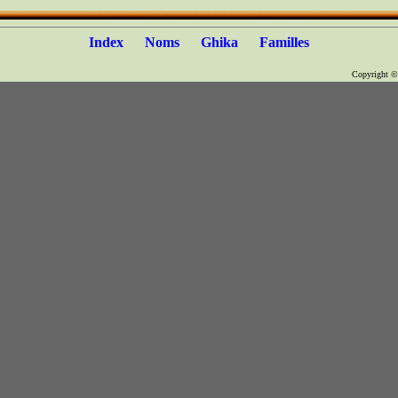
Index
Noms
Ghika
Familles
Copyright 