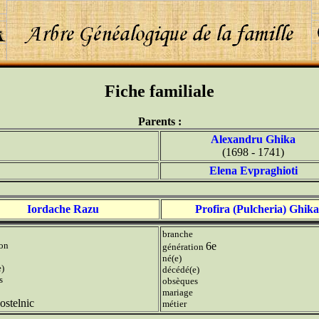
Fiche familiale
Parents :
Alexandru Ghika
(1698 - 1741)
Elena Evpraghioti
Iordache Razu
Profira (Pulcheria) Ghika
branche
ion
6e
génération
né(e)
e)
décédé(e)
s
obsèques
mariage
ostelnic
métier