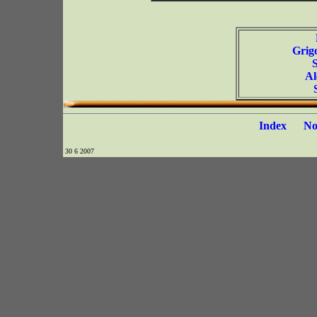
Grig
Al
Index
N
30 6 2007