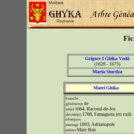
Fic
Grigore I Ghika Vodâ
(1628 - 1675)
Maria Sturdza
Matei Ghika
branche
4e
génération
1664, Racosul-de-Jos
né(e)
1708, Famagusta (en exil)
décédé(e)
obsèques
1693, Adrianopole
mariage
Mare Ban
métier