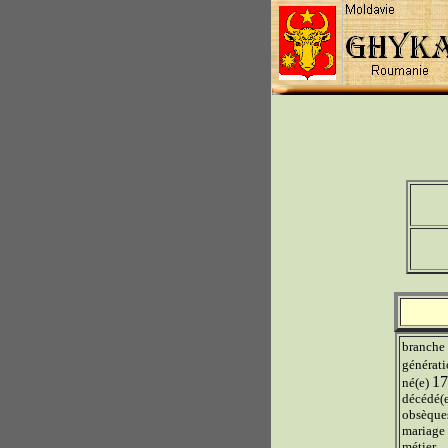
branche
générat
17
né(e)
décédé(
obsèque
mariage
métier