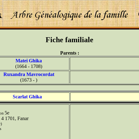
Fiche familiale
Parents :
Matei Ghika
(1664 - 1708)
Ruxandra Mavrocordat
(1673 - )
Scarlat Ghika
5e
ion
 4 1701, Fanar
e)
s