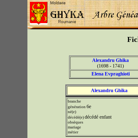
Fic
Alexandru Ghika
(1698 - 1741)
Elena Evpraghioti
Alexandru Ghika
branche
6e
génération
né(e)
décédé enfant
décédé(e)
obsèques
mariage
métier