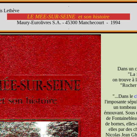
.
is Lethève
LE MEE-SUR-SEINE et son histoire
Maury-Eurolivres S.A. - 45300 Manchecourt - 1994
.
Dans un co
"La 
on trouve à l
"Rocher 
"...Dans le
c
l'imposante sépul
un tombeau 
émouvant. Sous u
de Fontaineblea
de bornes, elles
elles par des c
Nicolas Jean Gh