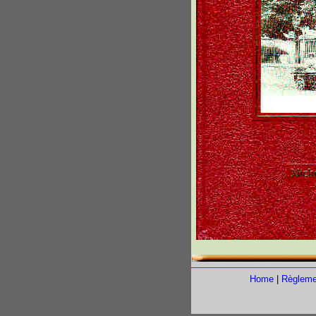
Home
|
Règleme