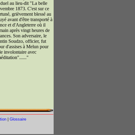
duel au lieu-dit "La belle
vembre 1873. C'est sur ce
ortuné, grièvement blessé au
uyé avant d'être transporté à
nce et d'Angleterre où il
main après vingt heures de
rances. Son adversaire, le
tin Soudzo, officier, fut
our d'assises à Melun pour
e involontaire avec
éditation".
....."
tion
|
Glossaire