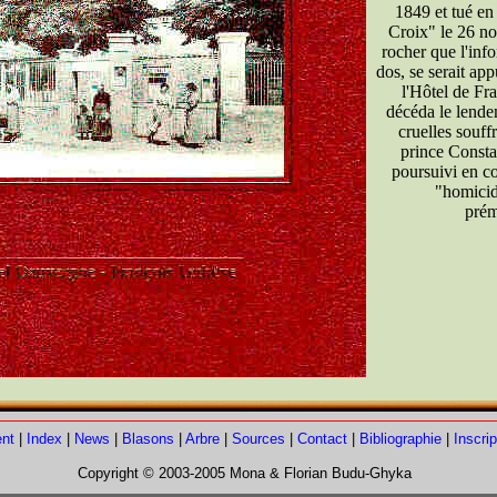
1849 et tué en 
Croix" le 26 no
rocher que l'inf
dos, se serait app
l'Hôtel de Fra
décéda le lende
cruelles souff
prince Constan
poursuivi en c
"homicid
prém
nt
|
Index
|
News
|
Blasons
|
Arbre
|
Sources
|
Contact
|
Bibliographie
|
Inscrip
Copyright © 2003-2005 Mona & Florian Budu-Ghyka