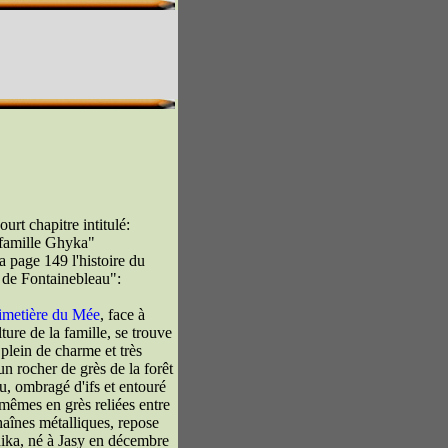
urt chapitre intitulé:
famille Ghyka"
a page 149 l'histoire du
de Fontainebleau":
imetière du Mée
, face à
ture de la famille, se trouve
plein de charme et très
n rocher de grès de la forêt
u, ombragé d'ifs et entouré
-mêmes en grès reliées entre
haînes métalliques, repose
ika, né à Jasy en décembre