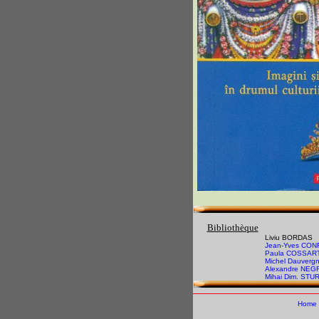
Bibliothèque
Liviu BORDAS
Jean-Yves CON
Paula COSSAR
Michel Dauvergn
Alexandre NE
Mihai Dim. STU
Home