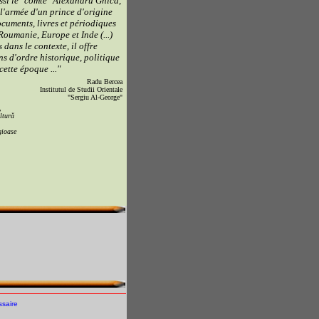
ssi le "comte" Alexandru Ghica,
s l'armée d'un prince d'origine
ocuments, livres et périodiques
Roumanie, Europe et Inde (...)
dans le contexte, il offre
 d'ordre historique, politique
cette époque ..."
Radu Bercea
Institutul de Studii Orientale
"Sergiu Al-George"
,
ltură
gioase
ssaire