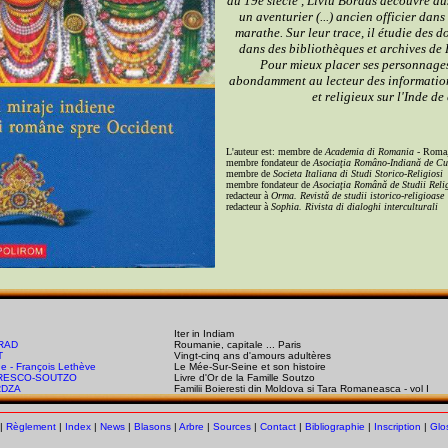
du 19e siècle , Liviu Bordas découvre au
un aventurier (...) ancien officier dan
marathe. Sur leur trace, il étudie des d
dans des bibliothèques et archives de 
Pour mieux placer ses personnages 
abondamment au lecteur des informations
et religieux sur l'Inde de 
L'auteur est: membre de
Academia di Romania
- Roma
membre fondateur de
Asociaţia Româno-Indiană de Cu
membre de
Societa Italiana di Studi Storico-Religiosi
membre fondateur de
Asociaţia Română de Studii Reli
redacteur à
Orma. Revistă de studii istorico-religioase
redacteur à
Sophia. Rivista di dialoghi interculturali
Iter in Indiam
RAD
Roumanie, capitale ... Paris
T
Vingt-cinq ans d'amours adultères
e - François Lethève
Le Mée-Sur-Seine et son histoire
GRESCO-SOUTZO
Livre d'Or de la Famille Soutzo
RDZA
Familii Boieresti din Moldova si Tara Romaneasca - vol I
|
Règlement
|
Index
|
News
|
Blasons
|
Arbre
|
Sources
|
Contact
|
Bibliographie
|
Inscription
|
Glo