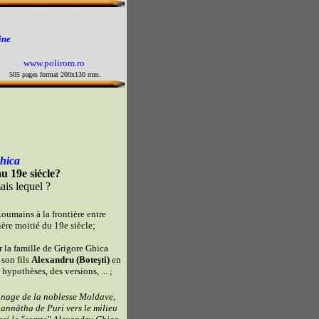
ine
www.polirom.ro
505 pages format 200x130 mm.
hica
 19e siécle?
ais lequel ?
Roumains à la frontière entre
ière moitié du 19e siècle;
 la famille de Grigore Ghica
 son fils
Alexandru (Boteşti)
en
hypothèses, des versions, ... ;
onnage de la noblesse Moldave,
annãtha de Puri vers le milieu