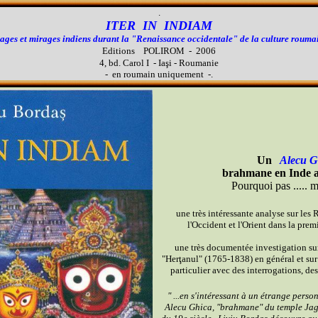
.
ITER IN INDIAM
ages et mirages indiens durant la "Renaissance occidentale" de la culture rouma
Editions POLIROM - 2006
4, bd. Carol I - Iaşi - Roumanie
- en roumain uniquement -.
Un
Alecu G
brahmane en Inde au
Pourquoi pas ..... m
une très intéressante analyse sur les 
l'Occident et l'Orient dans la prem
une très documentée investigation sur
"Herţanul" (1765-1838) en général et sur
particulier avec des interrogations, des 
" ...en s'intéressant à un étrange pers
Alecu Ghica, "brahmane" du temple Jag