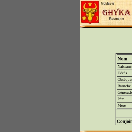
Nom
Naissanc
Décès
Obsèque
Branche
Générati
Père
Mère
Conjoin