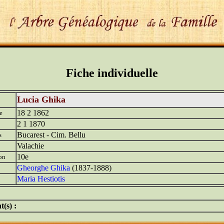
Fiche individuelle
Lucia Ghika
18 2 1862
e
2 1 1870
Bucarest - Cim. Bellu
s
Valachie
10e
on
Gheorghe Ghika
(1837-1888)
Maria Hestiotis
t(s) :