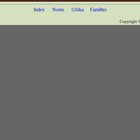
Index
Noms
Ghika
Familles
Copyright 