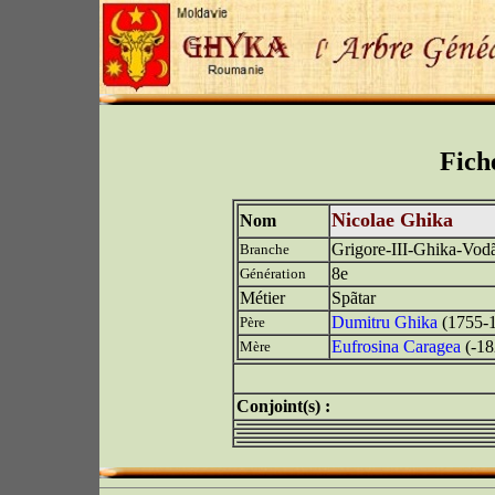
Fich
Nicolae Ghika
Nom
Grigore-III-Ghika-Vod
Branche
8e
Génération
Métier
Spãtar
Dumitru Ghika
(1755-
Père
Eufrosina Caragea
(-18
Mère
Conjoint(s) :