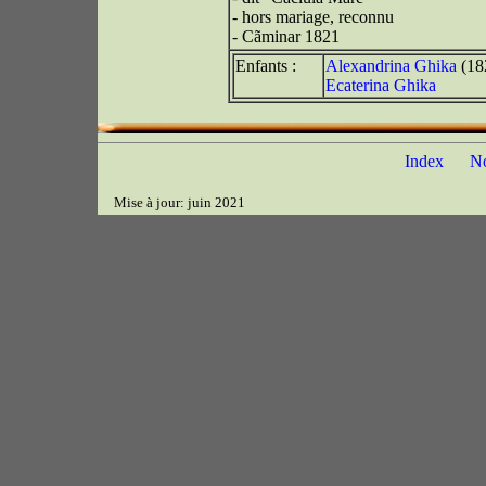
- hors mariage, reconnu
- Cãminar 1821
Enfants :
Alexandrina Ghika
(18
Ecaterina Ghika
Index
N
Mise à jour: juin 2021