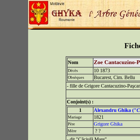
Fich
Zoe Cantacuzino-
Nom
10 1873
Décès
Bucarest, Cim. Bellu
Obsèques
- fille de Grigore Cantacuzino-Paşc
Conjoint(s) :
1
Alexandru Ghika ("
C
1821
Mariage
Grigore Ghika
Père
? ?
Mère
- dit "Cãciulã Mare"