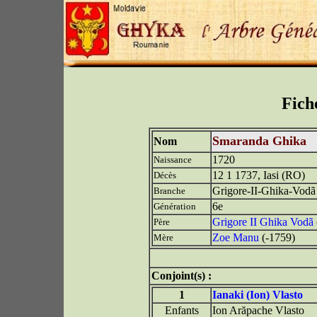
Fich
Smaranda Ghika
Nom
1720
Naissance
12 1 1737, Iasi (RO)
Décès
Grigore-II-Ghika-Vodã
Branche
6e
Génération
Grigore II Ghika Vodã
Père
Zoe Manu
(-1759)
Mère
Conjoint(s) :
1
Ianaki (Ion) Vlasto
Enfants
Ion Arăpache Vlasto