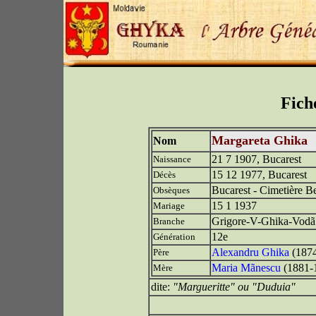
Fich
Margareta Ghika
Nom
21 7 1907, Bucarest
Naissance
15 12 1977, Bucarest
Décès
Bucarest - Cimetière B
Obsèques
15 1 1937
Mariage
Grigore-V-Ghika-Vodã
Branche
12e
Génération
Alexandru Ghika
(1874
Père
Maria Mãnescu
(1881-
Mère
dite:
"Margueritte" ou "Duduia"