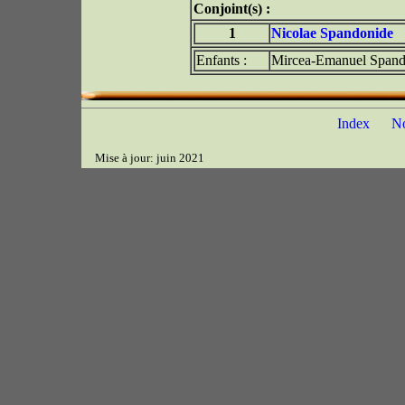
Conjoint(s) :
1
Nicolae Spandonide
Enfants :
Mircea-Emanuel Spand
Index
N
Mise à jour: juin 2021