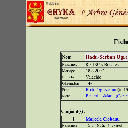
Fich
Radu-Serban Ogre
Nom
8 7 1969, Bucarest
Naissance
18 8 2007
Mariage
Valachie
Branche
14e
Génération
Radu Ogrezeanu
(n. 1
Père
Ecaterina-Maria (
Carin
Mère
Conjoint(s) :
1
Marcela Ciobanu
15 7 1976, Bucarest
Naissance