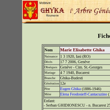
Fich
Marie Elisabette Ghika
Nom
1 3 1920, Iasi (RO)
Naissance
17 7 2006, Genève
Décès
Genève - Cim. St.-Georges
Obsèques
4 7 1940, Bucarest
Mariage
Ghika-Budesti
Branche
12e
Génération
Eugen Ghika
(1886-1946)
Père
Elena Feodosieff-Cantacuzino
(
Mère
Enfant:
- Serban GHIDIONESCU - n. Bucarest 25