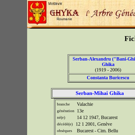
Fic
Serban-Alexandru ("Bani-Ghi
Ghika
(1919 - 2006)
Constanta Buricescu
Serban-Mihai Ghika
Valachie
branche
13e
génération
14 12 1947, Bucarest
né(e)
12 1 2001, Genève
décédé(e)
Bucarest - Cim. Bellu
obsèques