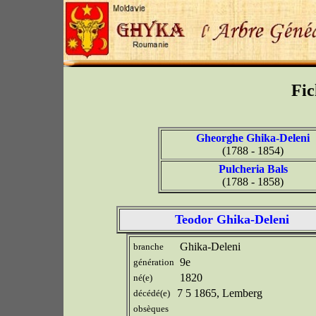
Fic
Gheorghe Ghika-Deleni
(1788 - 1854)
Pulcheria Bals
(1788 - 1858)
Teodor Ghika-Deleni
Ghika-Deleni
branche
9e
génération
1820
né(e)
7 5 1865, Lemberg
décédé(e)
obsèques