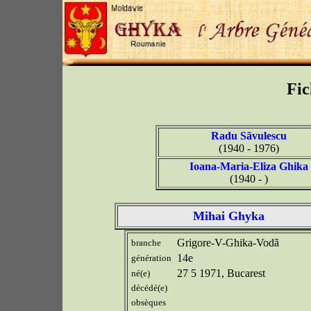
Fic
Radu Sãvulescu
(1940 - 1976)
Ioana-Maria-Eliza Ghika
(1940 - )
Mihai Ghyka
Grigore-V-Ghika-Vodã
branche
14e
génération
27 5 1971, Bucarest
né(e)
décédé(e)
obsèques