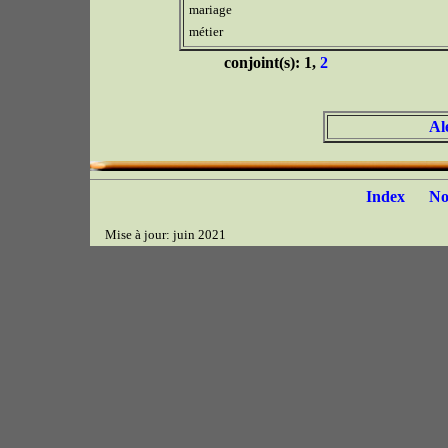
mariage
métier
conjoint(s): 1,
2
Al
Index
N
Mise à jour: juin 2021