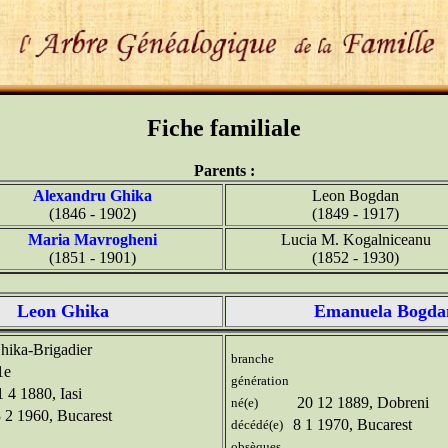
Fiche familiale
Parents :
Alexandru Ghika
Leon Bogdan
(1846 - 1902)
(1849 - 1917)
Maria Mavrogheni
Lucia M. Kogalniceanu
(1851 - 1901)
(1852 - 1930)
Leon Ghika
Emanuela Bogda
ika-Brigadier
branche
1e
génération
 4 1880, Iasi
20 12 1889, Dobreni
né(e)
 2 1960, Bucarest
8 1 1970, Bucarest
décédé(e)
obsèques