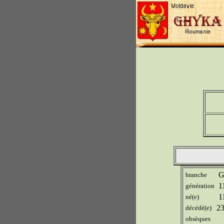
Gh
branche
1
génération
11
né(e)
23
décédé(e)
obsèques