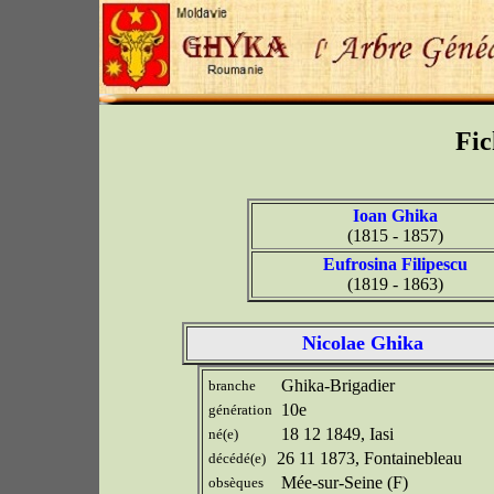
Fic
Ioan Ghika
(1815 - 1857)
Eufrosina Filipescu
(1819 - 1863)
Nicolae Ghika
Ghika-Brigadier
branche
10e
génération
18 12 1849, Iasi
né(e)
26 11 1873, Fontainebleau
décédé(e)
Mée-sur-Seine (F)
obsèques