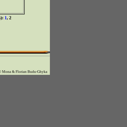
s):
1
, 2
© Mona & Florian Budu-Ghyka