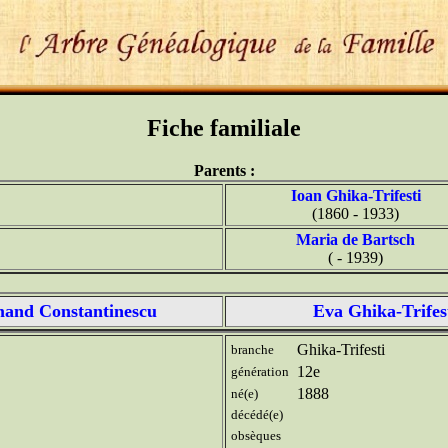
Fiche familiale
Parents :
Ioan Ghika-Trifesti
(1860 - 1933)
Maria de Bartsch
( - 1939)
and Constantinescu
Eva Ghika-Trifes
Ghika-Trifesti
branche
12e
génération
1888
né(e)
décédé(e)
obsèques