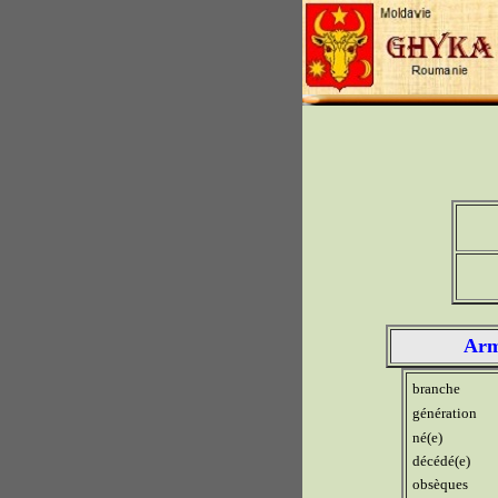
Arm
branche
génération
né(e)
décédé(e)
obsèques