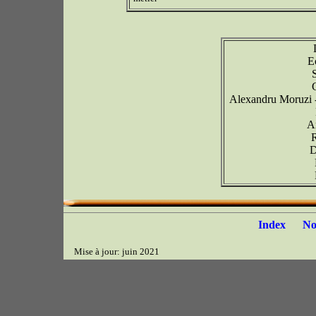
E
Alexandru Moruzi -
A
D
Index
N
Mise à jour: juin 2021