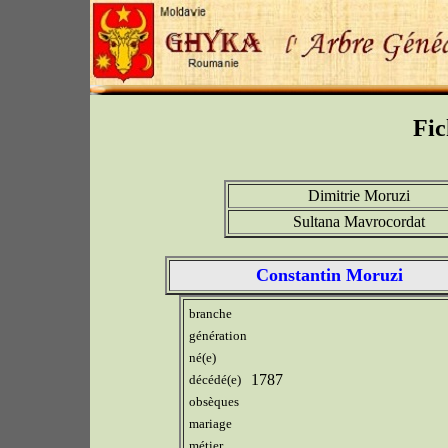
Fic
Dimitrie Moruzi
Sultana Mavrocordat
Constantin Moruzi
branche
génération
né(e)
1787
décédé(e)
obsèques
mariage
métier