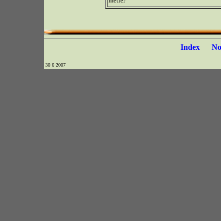
métier
Index
N
30 6 2007