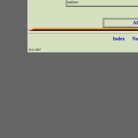
métier
Al
Index
N
30 6 2007