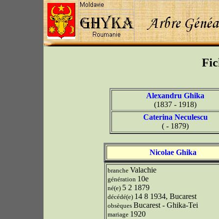
Fic
Alexandru Ghika
(1837 - 1918)
Caterina Neculescu
( - 1879)
Nicolae Ghika
Valachie
branche
10e
génération
5 2 1879
né(e)
14 8 1934, Bucarest
décédé(e)
Bucarest - Ghika-Tei
obsèques
1920
mariage