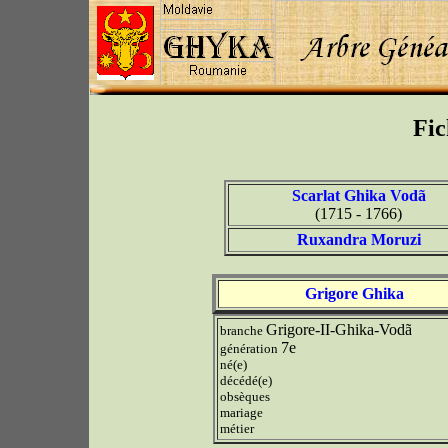
Fic
Scarlat Ghika Vodã
(1715 - 1766)
Ruxandra Moruzi
Grigore Ghika
Grigore-II-Ghika-Vodã
branche
7e
génération
né(e)
décédé(e)
obsèques
mariage
métier