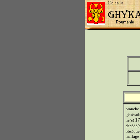
branche
générat
17
né(e)
décédé(
obsèqu
mariage