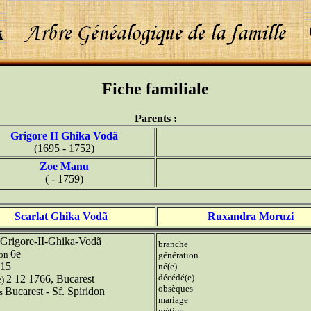
Fiche familiale
Parents :
Grigore II Ghika Vodã
(1695 - 1752)
Zoe Manu
( - 1759)
Scarlat Ghika Vodã
Ruxandra Moruzi
Grigore-II-Ghika-Vodã
branche
6e
ion
génération
15
né(e)
décédé(e)
2 12 1766, Bucarest
e)
obsèques
Bucarest - Sf. Spiridon
es
mariage
métier