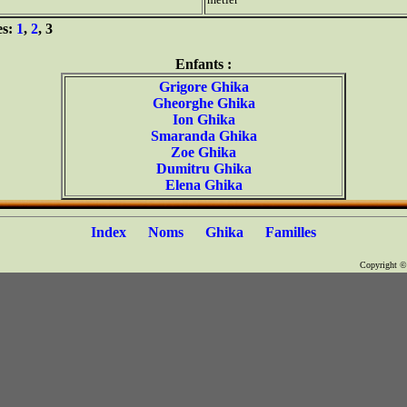
es:
1
,
2
, 3
Enfants :
Grigore Ghika
Gheorghe Ghika
Ion Ghika
Smaranda Ghika
Zoe Ghika
Dumitru Ghika
Elena Ghika
Index
Noms
Ghika
Familles
Copyright 