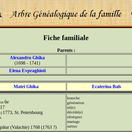
Fiche familiale
Parents :
Alexandru Ghika
(1698 - 1741)
Elena Evpraghioti
Matei Ghika
Ecaterina Bals
branche
6e
ion
génération
17
né(e)
1773, St. Petersbourg
décédé(e)
e)
obsèques
s
mariage
métier
pãtar (Valachie) 1768 (1763 ?)