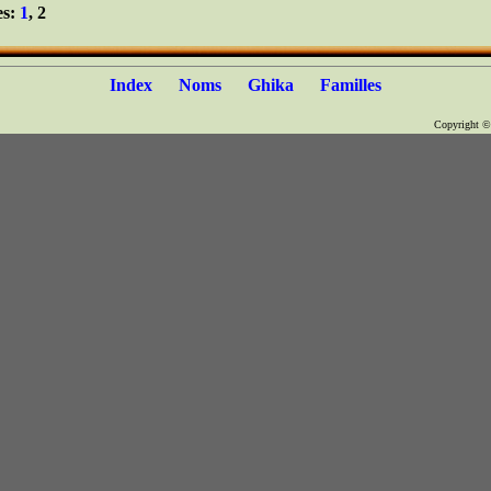
es:
1
, 2
Index
Noms
Ghika
Familles
Copyright 