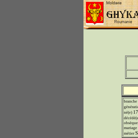
branche
générat
17
né(e)
décédé(
obsèque
mariage
S
métier