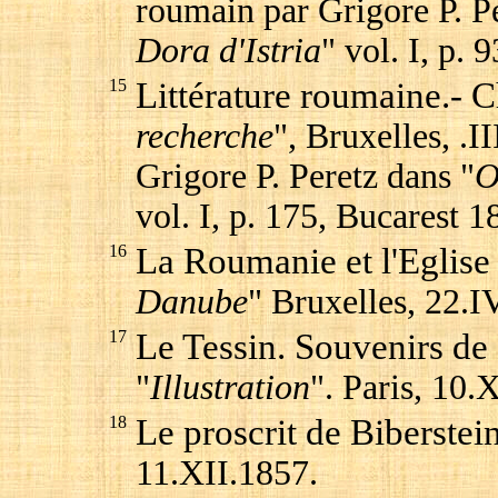
roumain par Grigore P. Pe
Dora d'Istria
" vol. I, p.
15
Littérature roumaine.- Ch
recherche
", Bruxelles, .I
Grigore P. Peretz dans "
O
vol. I, p. 175, Bucarest 
16
La Roumanie et l'Eglise
Danube
" Bruxelles, 22.I
17
Le Tessin. Souvenirs de
"
Illustration
". Paris, 10.
18
Le proscrit de Biberstei
11.XII.1857.