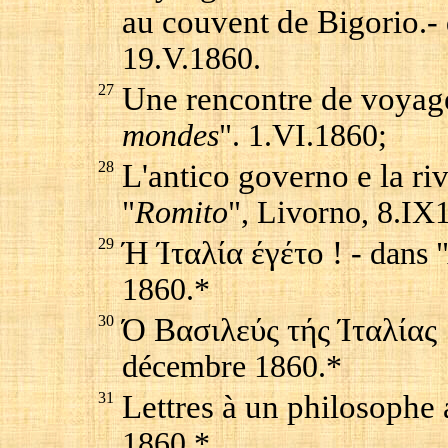
au couvent de Bigorio
.-
19.V.1860.
27
Une rencontre de voyag
mondes
". 1.VI.1860;
28
L'antico governo e la riv
"
Romito
", Livorno, 8.IX
29
Ή Ίταλία έγέτο !
- dans 
1860.*
30
Ό Βασιλεύς τής Ίταλίας
décembre 1860.*
31
Lettres à un philosophe
1860.*