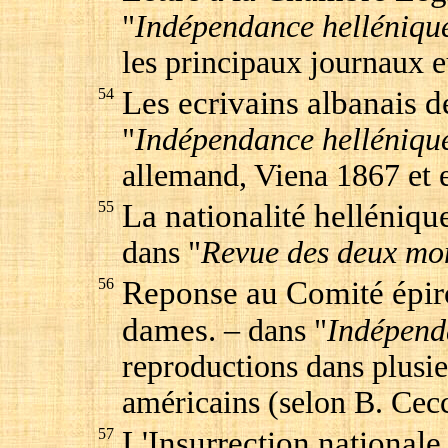
"
Indépendance helléniqu
les principaux journaux e
54
Les ecrivains albanais de
"
Indépendance helléniqu
allemand, Viena 1867 et 
55
La nationalité helléniqu
dans "
Revue des deux mo
56
Reponse au Comité épir
dames.
– dans "
Indépend
reproductions dans plusi
américains (selon B. Cecc
57
L'Insurrection nationale