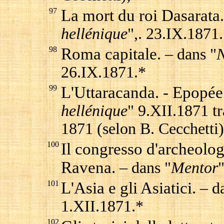
97
La mort du roi Dasarata
hellénique
",. 23.IX.1871
98
Roma capitale
. – dans "
N
26.IX.1871.*
99
L'Uttaracanda. - Epopée
hellénique
" 9.XII.1871 tr
1871 (selon B. Cecchetti)
100
Il congresso d'archeolog
Ravena.
– dans "
Mentor
101
L'Asia e gli Asiatici.
– da
1.XII.1871.*
102