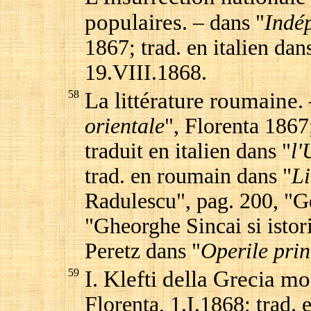
populaires
. – dans "
Indé
1867; trad. en italien dan
19.VIII.1868.
58
La littérature roumaine
.
orientale
", Florenta 1867
traduit en italien dans "
l'
trad. en roumain dans "
Li
Radulescu", pag. 200, "G
"Gheorghe Sincai si istori
Peretz dans "
Operile prin
59
I. Klefti della Grecia m
Florenta, 1.I.1868; trad. 