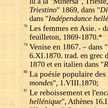
lu à la "Minersa", Trieste
Triestino
" 1869, dans "
Di
dans "
Indépendance hell
78
Les femmes en Asie
. - d
feuilleton, 1869-1870.*
79
Venise en 1867
. – dans "
6.XI.1870. trad. en grec 
1870 et en italien dans "
R
80
La poésie populaire de
mondes
", 1.VIII.1870;
81
Le reboissement et l'enc
hellénique
", Athènes 16.I