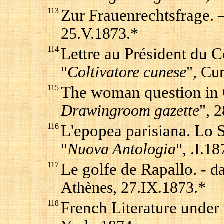
113
Zur Frauenrechtsfrage
. 
25.V.1873.*
114
Lettre au Président du 
"
Coltivatore cunese
", Cu
115
The woman question in
Drawingroom gazette
", 
116
L'epopea parisiana. Lo
"
Nuova Antologia
", .I.1
117
Le golfe de Rapallo.
- da
Athènes, 27.IX.1873.*
118
French Literature under 