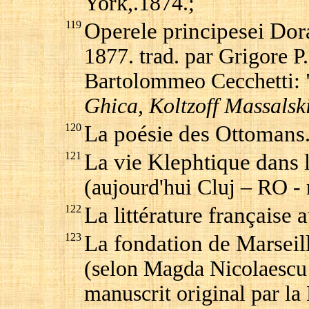
York,.1874.;
119
Operele principesei Dora
1877. trad. par Grigore P
Bartolommeo Cecchetti: 
Ghica, Koltzoff Massalski
120
La poésie des Ottomans
121
La vie Klephtique dans 
(aujourd'hui Cluj – RO - 
122
La littérature française 
123
La fondation de Marseill
(selon Magda Nicolaescu 
manuscrit original par la