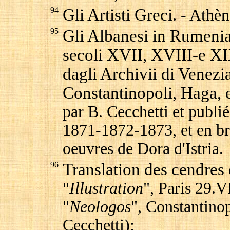
94
Gli Artisti Greci.
- Athèn
95
Gli Albanesi in Rumenia.
secoli XVII, XVIII-e XIX
dagli Archivii di Venezia
Constantinopoli, Haga, e
par B. Cecchetti et publié
1871-1872-1873, et en br
oeuvres de Dora d'Istria.
96
Translation des cendres
"
Illustration
", Paris 29.V
"
Neologos
", Constantino
Cecchetti);