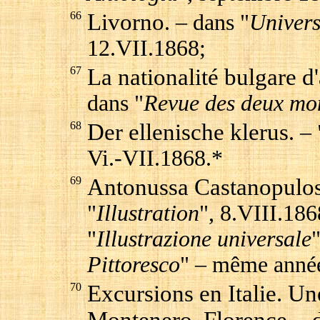
66
Livorno
. – dans "
Univers
12.VII.1868;
67
La nationalité bulgare d
dans "
Revue des deux mo
68
Der ellenische klerus
. – 
Vi.-VII.1868.*
69
Antonussa Castanopulos
"
Illustration
", 8.VIII.186
"
Illustrazione universale
Pittoresco
" – même année
70
Excursions en Italie. U