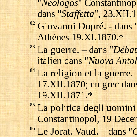
"
Neologos
" Constantinopo
dans "
Staffetta
", 23.XII.
82
Giovanni Dupré
. - dans 
Athènes 19.XI.1870.*
83
La guerre
. – dans "
Débat
italien dans "
Nuova Anto
84
La religion et la guerre
.
17.XII.1870; en grec dan
19.XII.1871.*
85
La politica degli uomini 
Constantinopol, 19 Dece
86
Le Jorat. Vaud
. – dans "
C