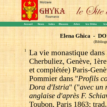
Accueil
News
Index
Blasons
Arbre
les Ghika
les
Elena Ghica - DO
(Bibliog
1
La vie monastique dans l
Cherbuliez, Genève, 1ère 
et complétée) Paris-Genè
Pommier dans "
Profils 
Dora d'Istria
" ("
avec un 
anglaise d'après F. Schia
Toubon, Paris 1863; trad