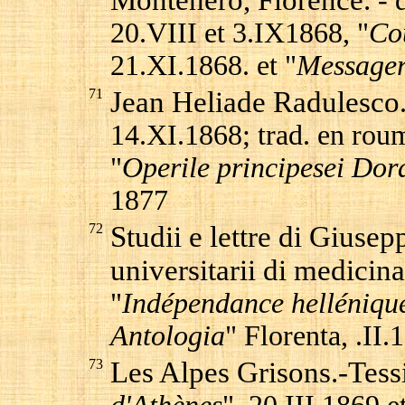
Montenero, Florence.
- 
20.VIII et 3.IX1868, "
Co
21.XI.1868. et "
Messager
71
Jean Heliade Radulesco
14.XI.1868; trad. en roum
"
Operile principesei Dora
1877
72
Studii e lettre di Giusep
universitarii di medicin
"
Indépendance helléniqu
Antologia
" Florenta, .II.
73
Les Alpes Grisons.-Tessi