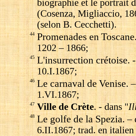
biographie et le portrait 
(Cosenza, Migliaccio, 18
(selon B. Cecchetti).
44
Promenades en Toscane
1202 – 1866;
45
L'insurrection crétoise
. 
10.I.1867;
46
Le carnaval de Venise
. 
1.VI.1867;
47
Ville de Crète
. - dans "
Il
48
Le golfe de la Spezia.
– 
6.II.1867; trad. en italien