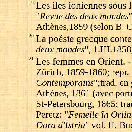
19
Les iles ioniennes sous 
"
Revue des deux mondes
Athènes,1859 (selon B. C
20
La poésie grecque cont
deux mondes
", 1.III.1858
21
Les femmes en Orient.
-
Zürich, 1859-1860; repr
Contemporains
";trad. en
Athènes, 1861 (avec portra
St-Petersbourg, 1865; tra
Peretz: "
Femeile în Oriin
Dora d'Istria
" vol. II, B