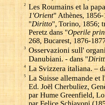
2
Les Roumains et la pap
1'Orient
" Athènes, 1856-1
"
Diritto
", Torino, 1856; 
Peretz dans "
Operile prin
268, Bucarest, 1876-1877
3
Osservazioni sull' organ
Danubiani.
- dans "
Dirit
4
La Svizzera italiana.
– d
5
La Suisse allemande et 
Ed. Joël Cherbuliez, Genè
par Hume Greenfield, Lo
par Felice Schiavoni (185