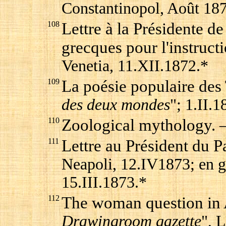
Constantinopol, Août 18
108
Lettre à la Présidente d
grecques pour l'instruc
Venetia, 11.XII.1872.*
109
La poésie populaire des
des deux mondes
"; 1.II.1
110
Zoological mythology.
–
111
Lettre au Président du P
Neapoli, 12.IV1873; en g
15.III.1873.*
112
The woman question in 
Drawingroom gazette
", 