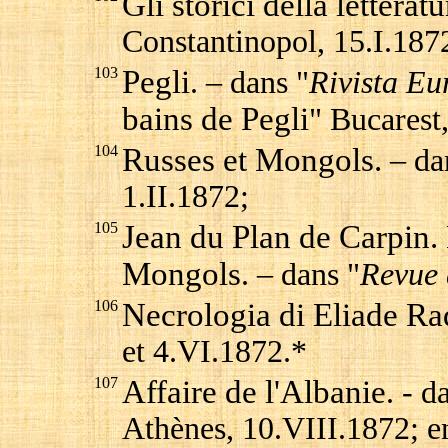
Gli storici della letterat
Constantinopol, 15.I.187
103
Pegli
. – dans "
Rivista Eu
bains de Pegli
" Bucarest
104
Russes et Mongols.
– da
1.II.1872;
105
Jean du Plan de Carpin. 
Mongols
. – dans "
Revue 
106
Necrologia di Eliade Ra
et 4.VI.1872.*
107
Affaire de l'Albanie
. - d
Athènes, 10.VIII.1872; e