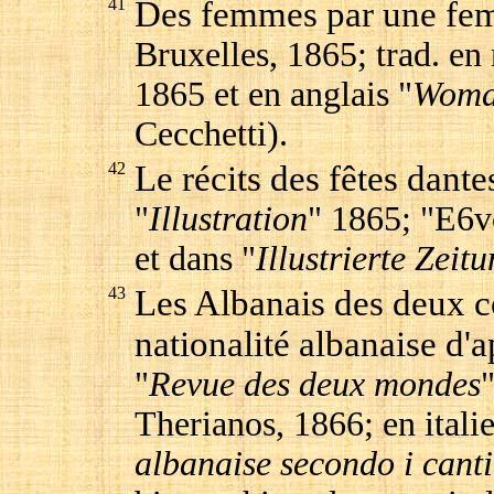
41
Des femmes par une f
Bruxelles, 1865; trad. en 
1865 et en anglais "
Woman
Cecchetti).
42
Le récits des fêtes dan
"
Illustration
" 1865; "E6v
et dans "
Illustrierte Zeit
43
Les Albanais des deux co
nationalité albanaise d'a
"
Revue des deux mondes
Therianos, 1866; en itali
albanaise secondo i canti