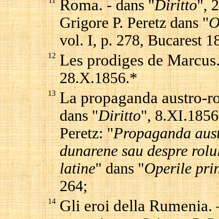
11
Roma
. - dans "
Diritto
", 
Grigore P. Peretz dans "
O
vol. I, p. 278, Bucarest 
12
Les prodiges de Marcus
28.X.1856.*
13
La propaganda austro-ro
dans "
Diritto
", 8.XI.1856
Peretz: "
Propaganda aust
dunarene sau despre rolul
latine
" dans "
Operile pri
264;
14
Gli eroi della Rumenia
.