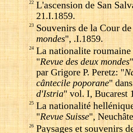
22
L'ascension de San Salv
21.I.1859.
23
Souvenirs de la Cour de
mondes
", .I.1859.
24
La nationalite roumaine 
"
Revue des deux mondes
par Grigore P. Peretz: "
Na
cântecile poporane
" dans
d'Istria
" vol. I, Bucarest
25
La nationalité hellénique
"
Revue Suisse
", Neuchâte
26
Paysages et souvenirs de