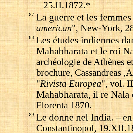
– 25.II.1872.*
87
La guerre et les femme
american
", New-York, 2
88
Les études indiennes dan
Mahabharata et le roi N
archéologie de Athènes et
brochure, Cassandreas ,At
"
Rivista Europea
", vol. I
Mahabharata, il re Nala e 
Florenta 1870.
89
Le donne nel India.
– en
Constantinopol, 19.XII.1