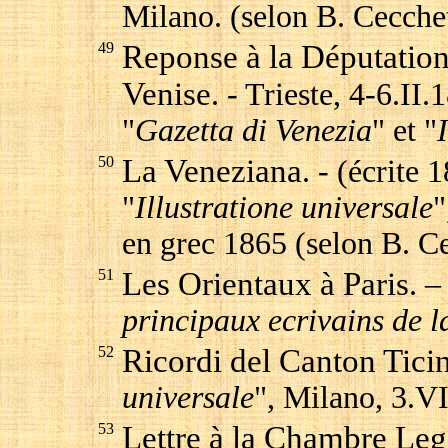
Milano. (selon B. Cecchet
49
Reponse à la Députation
Venise
. - Trieste, 4-6.II.
"
Gazetta di Venezia
" et "
50
La Veneziana
. - (écrite
"
Illustratione universale
"
en grec 1865 (selon B. Ce
51
Les Orientaux à Paris
. –
principaux ecrivains de 
52
Ricordi del Canton Tici
universale
", Milano, 3.V
53
Lettre à la Chambre Leg