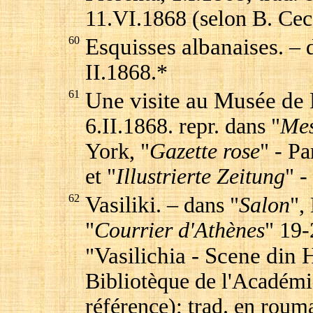
11.VI.1868 (selon B. Cecc
60
Esquisses albanaises
. – 
II.1868.*
61
Une visite au Musée de 
6.II.1868. repr. dans "
Mes
York, "
Gazette rose
" - Pa
et "
Illustrierte Zeitung
" -
62
Vasiliki
. – dans "
Salon
",
"
Courrier d'Athènes
" 19-
Vasilichia - Scene din
"
Bibliotèque de l'Académ
référence); trad. en roum