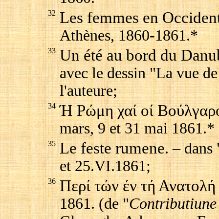
32
Les femmes en Occiden
Athènes, 1860-1861.*
33
Un été au bord du Danu
avec le dessin "La vue d
l'auteure;
34
Ή Ρώμη χαί οί Βούλγαρ
mars, 9 et 31 mai 1861.*
35
Le feste rumene
. – dans 
et 25.VI.1861;
36
Περί τών έν τή Ανατολή
1861. (de "
Contributiune