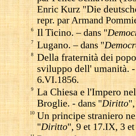
Die deutsch
Enric Kurz "
repr. par Armand Pommie
6
Il Ticino
. – dans "
Democr
7
Lugano
. – dans "
Democr
8
Della fraternità dei popol
sviluppo dell' umanità
. 
6.VI.1856.
9
La Chiesa e l'Impero nel 
Broglie
. - dans "
Diritto
"
10
Un principe straniero n
"
Diritto
", 9 et 17.IX, 3 e