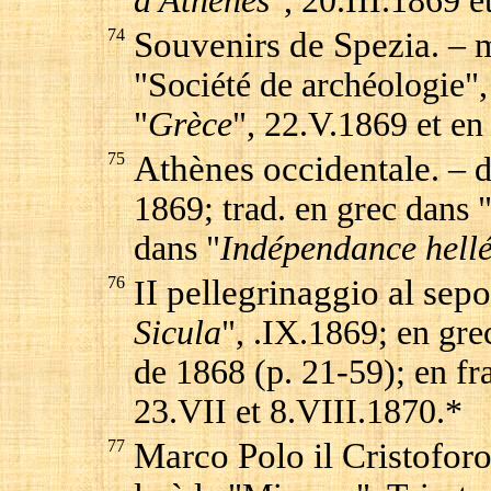
d'Athènes
", 20.III.1869 
74
Souvenirs de Spezia
. – 
"Société de archéologie"
"
Grèce
", 22.V.1869 et en
75
Athènes occidentale
. – 
1869; trad. en grec dans 
dans "
Indépendance hell
76
I pellegrinaggio al sep
I
Sicula
", .IX.1869; en gre
de 1868 (p. 21-59); en fr
23.VII et 8.VIII.1870.*
77
Marco Polo il Cristofor