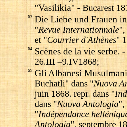
Vasilikia
"
" - Bucarest 18
63
Die Liebe und Frauen i
"
Revue Internationnale
",
et "
Courrier d'Athènes
" 
64
Scènes de la vie serbe
. 
26.III –9.IV1868;
65
Gli Albanesi Musulman
Buchatli" dans "
Nuova An
juin 1868. repr. dans "
Ind
dans "
Nuova Antologia
",
"
Indépendance helléniqu
Antologia
", septembre 1