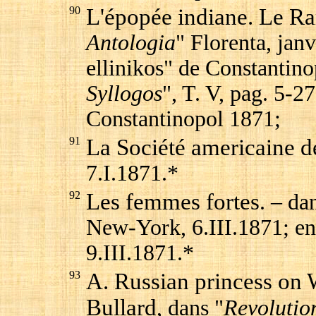
90
L'épopée indiane. Le 
Antologia
" Florenta, jan
ellinikos" de Constantino
Syllogos
", T. V, pag. 5-2
Constantinopol 1871;
91
La Société americaine de
7.I.1871.*
92
Les femmes fortes
. – da
New-York, 6.III.1871; en
9.III.1871.*
93
A. Russian princess on 
Bullard
, dans "
Revolutio