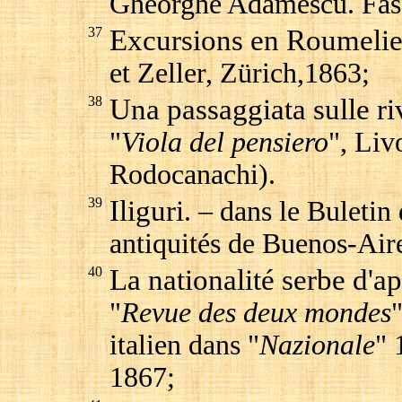
Gheorghe Adamescu. Fasc.
37
Excursions en Roumelie
et Zeller, Zürich,1863;
38
Una passaggiata sulle r
"
Viola del pensiero
", Liv
Rodocanachi).
39
Iliguri
. – dans le Buletin
antiquités de Buenos-Air
40
La nationalité serbe d'ap
"
Revue des deux mondes
"
italien dans "
Nazionale
" 
1867;