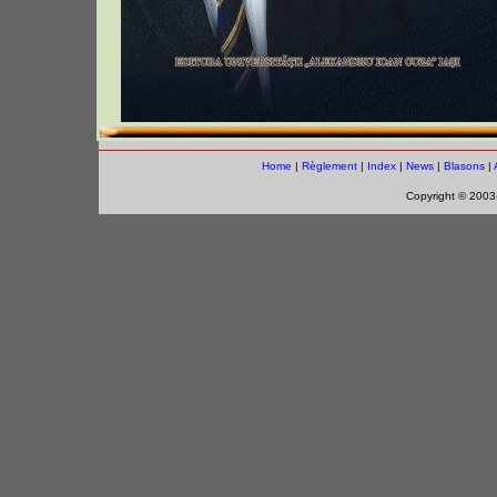
Home
|
Règlement
|
Index
|
News
|
Blasons
|
Copyright © 200