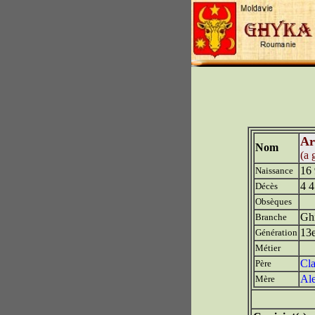
Ar
Nom
(a 
16 
Naissance
4 4
Décès
Obsèques
Ghi
Branche
13
Génération
Métier
Cl
Père
Al
Mère