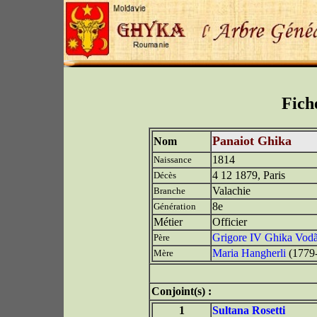
Fich
Panaiot Ghika
Nom
1814
Naissance
4 12 1879, Paris
Décès
Valachie
Branche
8e
Génération
Métier
Officier
Grigore IV Ghika Vod
Père
Maria Hangherli
(1779
Mère
Conjoint(s) :
1
Sultana Rosetti