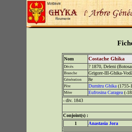
Fich
Costache Ghika
Nom
? 1870, Deleni (Botosa
Décès
Grigore-III-Ghika-Vod
Branche
8e
Génération
Dumitru Ghika
(1755-
Père
Eufrosina Caragea
(-18
Mère
- div. 1843
Conjoint(s) :
1
Anastasia Jora