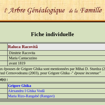
Fiche individuelle
Raluca Racovitã
Dimitrie Racovita
Maria Cantacuzino
avant 1819
eux épouses de Grigore Ghika sont mentionnées par Mihai D. Sturdza (
Paul Cernovodeanu (2003), pour Grigore Ghika -"
épouse inconnue"
t(s) :
Grigore Ghika
Alexandru I Ghika Vodâ
Maria Rizo-Rangabé (Rangavi)