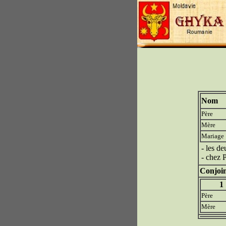
Nom
Père
Mère
Mariage
- les d
- chez 
Conjoin
1
Père
Mère