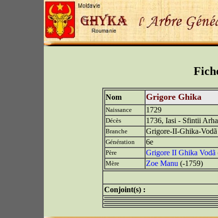
Fich
Grigore Ghika
Nom
1729
Naissance
1736, Iasi - Sfintii Arh
Décès
Grigore-II-Ghika-Vodã
Branche
6e
Génération
Grigore II Ghika Vodã
Père
Zoe Manu
(-1759)
Mère
Conjoint(s) :