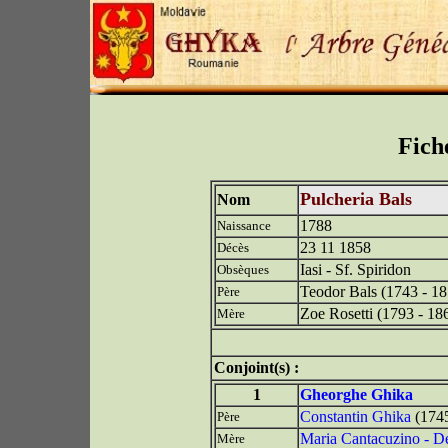
Fich
Pulcheria Bals
Nom
1788
Naissance
23 11 1858
Décès
Iasi - Sf. Spiridon
Obsèques
Teodor Bals (1743 - 18
Père
Zoe Rosetti (1793 - 18
Mère
Conjoint(s) :
1
Gheorghe Ghika
Constantin Ghika
(174
Père
Maria Cantacuzino - D
Mère