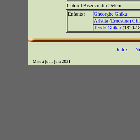
Ctitorul Bisericii din Deleni
Enfants :
Gheorghe Ghika
Aristita (Ernestina) Gh
Teodo Ghikar
(1820-1
Index
N
Mise à jour: juin 2021