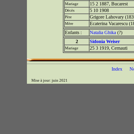
15 2 1887, Bucarest
Mariage
5 10 1908
Décès
Grigore Lahovary (183
Père
Ecaterina Vacarescu (
Mère
Enfants :
Natalia Ghika
(?)
2
Sidonia Weiser
25 3 1919, Cernauti
Mariage
Index
N
Mise à jour: juin 2021