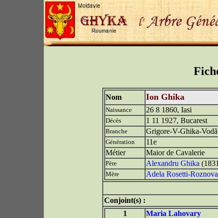
Fich
Ion Ghika
Nom
26 8 1860, Iasi
Naissance
1 11 1927, Bucarest
Décès
Grigore-V-Ghika-Vodã
Branche
11e
Génération
Métier
Maior de Cavalerie
Alexandru Ghika
(1831
Père
Adela Rosetti-Roznov
Mère
Conjoint(s) :
1
Maria Lahovary