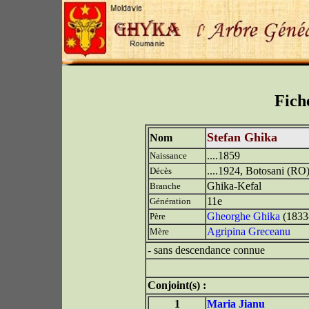
Fich
Stefan Ghika
Nom
....1859
Naissance
....1924, Botosani (RO
Décès
Ghika-Kefal
Branche
11e
Génération
Gheorghe Ghika
(1833
Père
Agripina Greceanu
Mère
- sans descendance connue
Conjoint(s) :
1
Maria Jianu