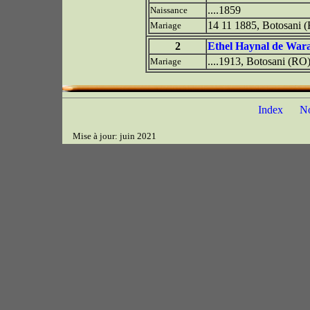
....1859
Naissance
14 11 1885, Botosani 
Mariage
2
Ethel Haynal de War
....1913, Botosani (RO
Mariage
Index
N
Mise à jour: juin 2021