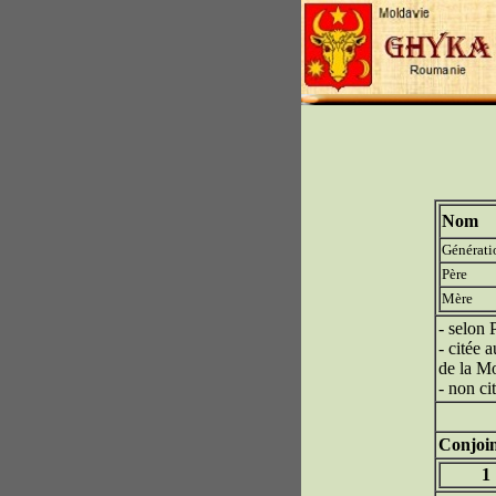
Nom
Générati
Père
Mère
- selon
- citée 
de la Mo
- non ci
Conjoin
1