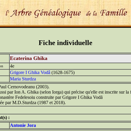
Fiche individuelle
Ecaterina Ghika
4e
on
Grigore I Ghika Vodâ
(1628-1675)
Maria Sturdza
 Paul Cernovodeanu (2003).
aussi par Ion A. Ghika (selon Iorga) qui précise qu'elle est inscrite sur la
nastère Fedelesoiu construite par Grigore I Ghika Vodã
tée par M.D.Sturdza (1987 et 2018).
t(s) :
Antonie Jora