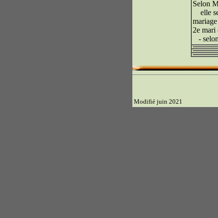
Selon M.
elle se
mariage
2e mari 
- selon
Modifié juin 2021