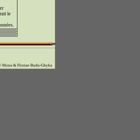
er
ait le
onnées.
© Mona & Florian Budu-Ghyka