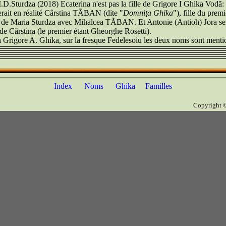
D.Sturdza (2018) Ecaterina n'est pas la fille de Grigore I Ghika Vodã:
rait en réalité Cârstina TÃBAN (dite "
Domniţa Ghika
"), fille du premi
 de Maria Sturdza avec Mihalcea TÃBAN. Et Antonie (Antioh) Jora ser
de Cârstina (le premier étant Gheorghe Rosetti).
 Grigore A. Ghika, sur la fresque Fedelesoiu les deux noms sont menti
Index
Noms
Ghika
Familles
Copyright 