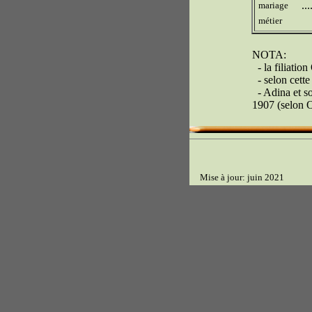
..
mariage
métier
NOTA:
- la filiatio
- selon cette
- Adina et so
1907 (selon 
Mise à jour: juin 2021