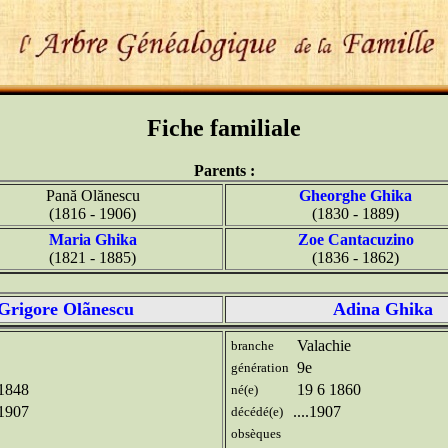
Fiche familiale
Parents :
Pană Olănescu
Gheorghe Ghika
(1816 - 1906)
(1830 - 1889)
Maria Ghika
Zoe Cantacuzino
(1821 - 1885)
(1836 - 1862)
Grigore Olãnescu
Adina Ghika
Valachie
branche
9e
génération
.1848
19 6 1860
né(e)
.1907
....1907
décédé(e)
obsèques