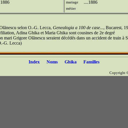
..1886
....1886
mariage
métier
n Olănescu selon O.-G. Lecca,
Genealogia a 100 de case..
., Bucarest, 1
 filiation, Adina Ghika et Maria Ghika sont cousines de 2e degré
n mari Grigore Olănescu seraient décédés dans un accident de train à 
O.-G. Lecca)
Index
Noms
Ghika
Familles
Copyright 