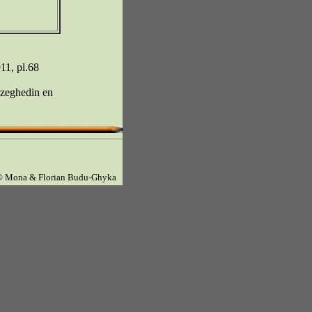
911, pl.68
Szeghedin en
© Mona & Florian Budu-Ghyka