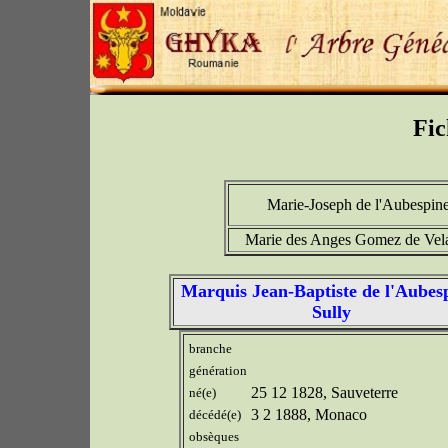
Fic
Marie-Joseph de l'Aubespin
Marie des Anges Gomez de Vel
Marquis Jean-Baptiste de l'Aubes
Sully
branche
génération
25 12 1828, Sauveterre
né(e)
3 2 1888, Monaco
décédé(e)
obsèques