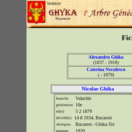
Fic
Alexandru Ghika
(1837 - 1918)
Caterina Neculescu
( - 1879)
Nicolae Ghika
Valachie
branche
10e
génération
5 2 1879
né(e)
14 8 1934, Bucarest
décédé(e)
Bucarest - Ghika-Tei
obsèques
1920
mariage