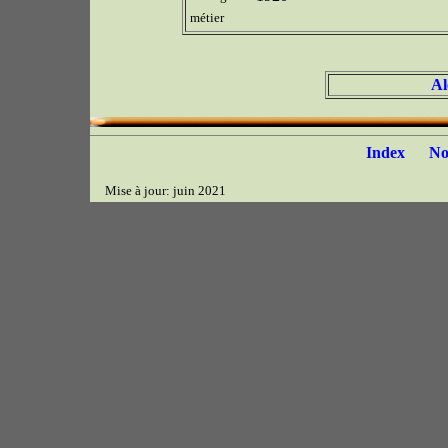
métier
Al
Index
N
Mise à jour: juin 2021