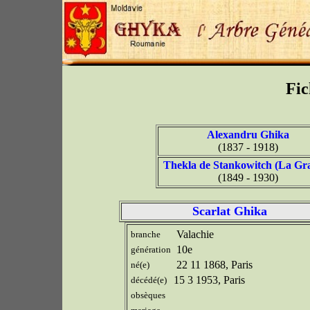
Fic
Alexandru Ghika
(1837 - 1918)
Thekla de Stankowitch (La Gr
(1849 - 1930)
Scarlat Ghika
Valachie
branche
10e
génération
22 11 1868, Paris
né(e)
15 3 1953, Paris
décédé(e)
obsèques