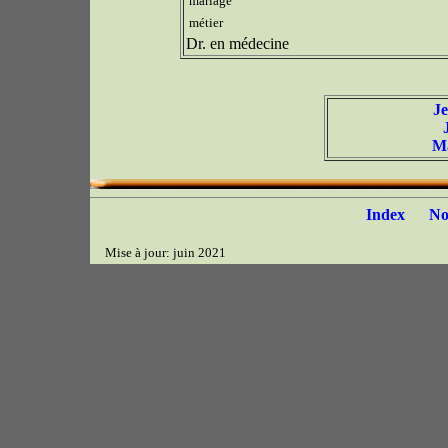
mariage
métier
Dr. en médecine
J
Ma
Index
N
Mise à jour: juin 2021