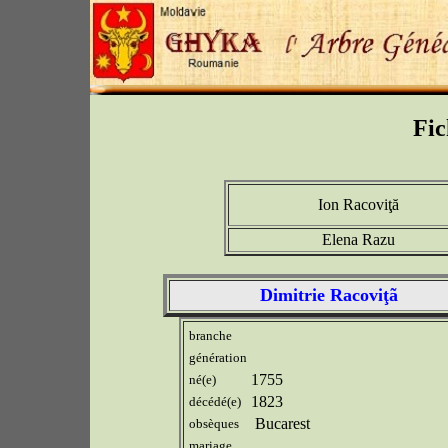
Fic
Ion Racoviţă
Elena Razu
Dimitrie Racoviţã
branche
génération
1755
né(e)
1823
décédé(e)
Bucarest
obsèques
mariage