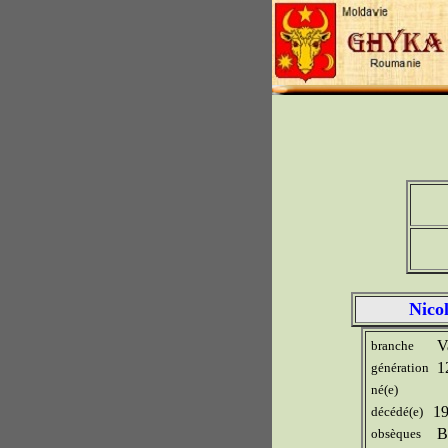
Nico
Va
branche
1
génération
né(e)
19
décédé(e)
Bu
obsèques