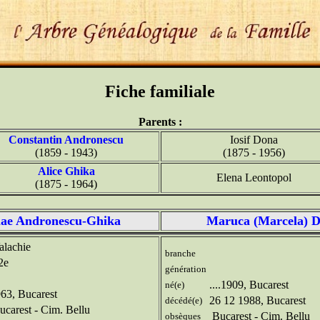
Fiche familiale
Parents :
Constantin Andronescu
Iosif Dona
(1859 - 1943)
(1875 - 1956)
Alice Ghika
Elena Leontopol
(1875 - 1964)
lae Andronescu-Ghika
Maruca (Marcela) 
lachie
branche
2e
génération
....1909, Bucarest
né(e)
63, Bucarest
26 12 1988, Bucarest
décédé(e)
carest - Cim. Bellu
Bucarest - Cim. Bellu
obsèques