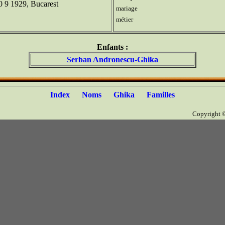
 9 1929, Bucarest
mariage
métier
Enfants :
Serban Andronescu-Ghika
Index
Noms
Ghika
Familles
Copyright 