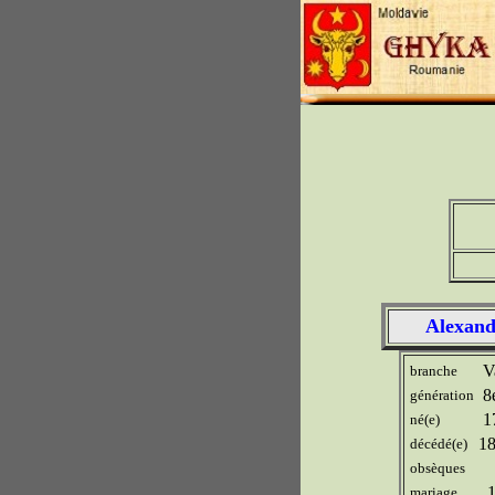
Alexand
Va
branche
8
génération
1
né(e)
1
décédé(e)
obsèques
18
mariage