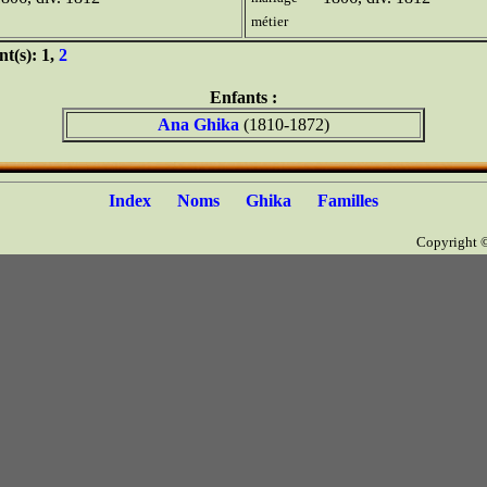
métier
nt(s): 1,
2
Enfants :
Ana Ghika
(1810-1872)
Index
Noms
Ghika
Familles
Copyright 