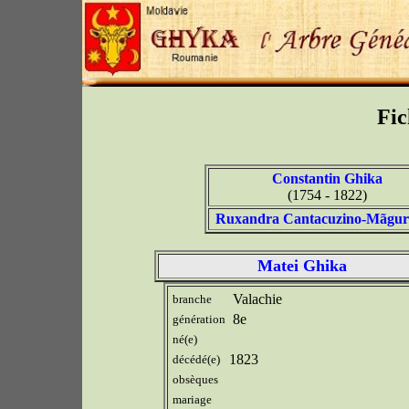
Fic
Constantin Ghika
(1754 - 1822)
Ruxandra Cantacuzino-Mãgu
Matei Ghika
Valachie
branche
8e
génération
né(e)
1823
décédé(e)
obsèques
mariage