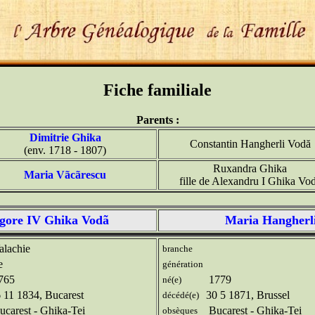
Fiche familiale
Parents :
Dimitrie Ghika
Constantin Hangherli Vodă
(env. 1718 - 1807)
Ruxandra Ghika
Maria Vãcãrescu
fille de Alexandru I Ghika Vo
gore IV Ghika Vodã
Maria Hangherl
lachie
branche
e
génération
765
1779
né(e)
 11 1834, Bucarest
30 5 1871, Brussel
décédé(e)
carest - Ghika-Tei
Bucarest - Ghika-Tei
obsèques