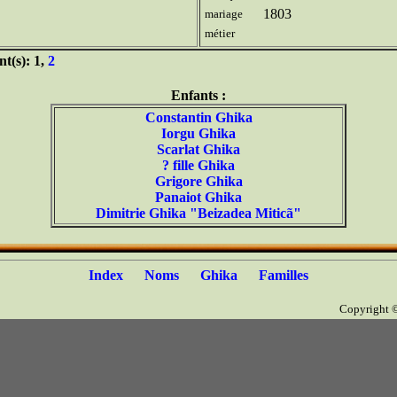
1803
mariage
métier
nt(s): 1,
2
Enfants :
Constantin Ghika
Iorgu Ghika
Scarlat Ghika
? fille Ghika
Grigore Ghika
Panaiot Ghika
Dimitrie Ghika "Beizadea Miticã"
Index
Noms
Ghika
Familles
Copyright 