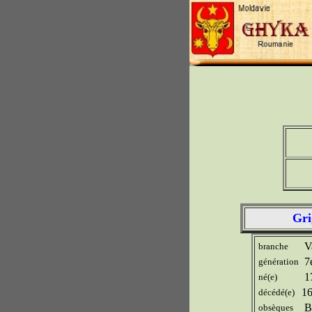
Gri
Va
branche
7
génération
1
né(e)
16
décédé(e)
Bu
obsèques