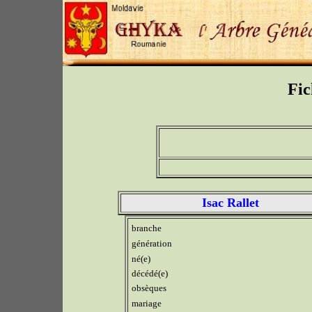
Fic
Isac Rallet
branche
génération
né(e)
décédé(e)
obsèques
mariage