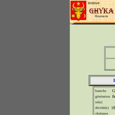
Gr
branche
8
génération
né(e)
1
décédé(e)
obsèques