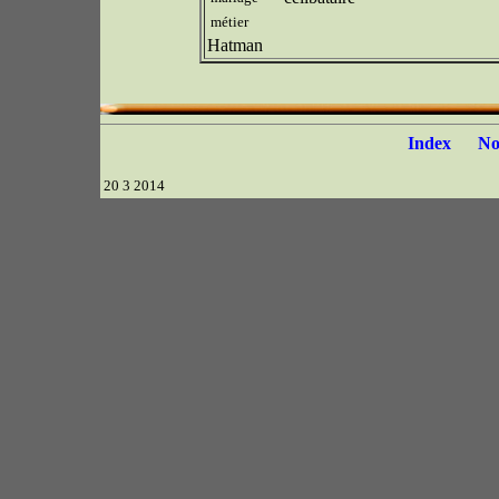
métier
Hatman
Index
N
20 3 2014