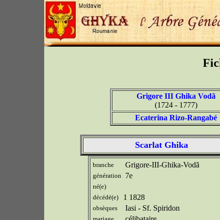
Fic
Grigore III Ghika Vodã
(1724 - 1777)
Ecaterina Rizo-Rangabé
Scarlat Ghika
Grigore-III-Ghika-Vodã
branche
7e
génération
né(e)
1 1828
décédé(e)
Iasi - Sf. Spiridon
obsèques
célibataire
mariage